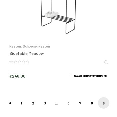
Kasten
,
Schoenenkasten
Sidetable Meadow
€
246.00
NAAR HUISENTHUIS.NL
1
2
3
…
6
7
8
9