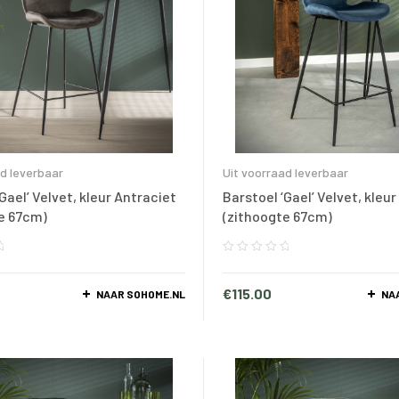
ad leverbaar
Uit voorraad leverbaar
Gael’ Velvet, kleur Antraciet
Barstoel ‘Gael’ Velvet, kleu
e 67cm)
(zithoogte 67cm)
€
115.00
NAAR SOHOME.NL
NA