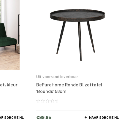
Uit voorraad leverbaar
et, kleur
BePureHome Ronde Bijzettafel
‘Bounds’ 58cm
€
99.95
AR SOHOME.NL
NAAR SOHOME.NL