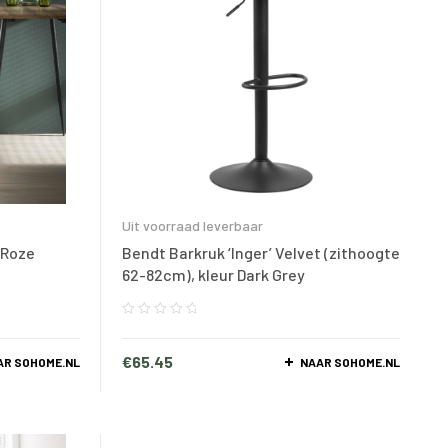
Uit voorraad leverbaar
r Roze
Bendt Barkruk ‘Inger’ Velvet (zithoogte
62-82cm), kleur Dark Grey
€
65.45
AR SOHOME.NL
NAAR SOHOME.NL