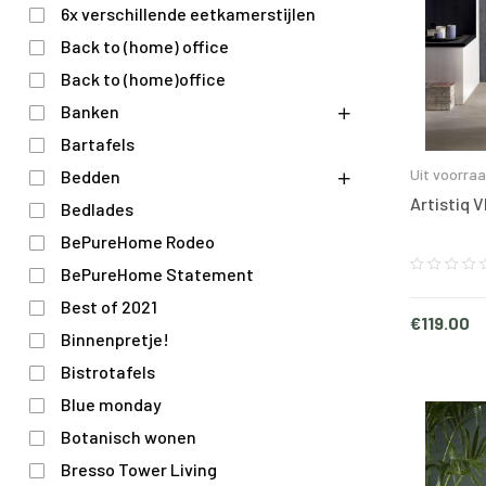
6x verschillende eetkamerstijlen
Back to (home) office
Back to (home)office
Banken
Bartafels
Uit voorra
Bedden
Artistiq 
Bedlades
BePureHome Rodeo
BePureHome Statement
Best of 2021
€
119.00
Binnenpretje!
Bistrotafels
Blue monday
Botanisch wonen
Bresso Tower Living