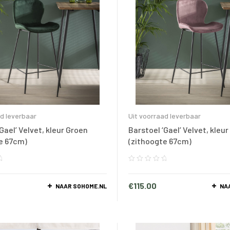
ad leverbaar
Uit voorraad leverbaar
Gael’ Velvet, kleur Groen
Barstoel ‘Gael’ Velvet, kleu
e 67cm)
(zithoogte 67cm)
€
115.00
NAAR SOHOME.NL
NA