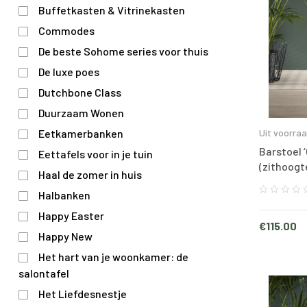
Buffetkasten & Vitrinekasten
Commodes
De beste Sohome series voor thuis
De luxe poes
Dutchbone Class
Duurzaam Wonen
Uit voorra
Eetkamerbanken
Barstoel ‘
Eettafels voor in je tuin
(zithoogt
Haal de zomer in huis
Halbanken
Happy Easter
€
115.00
Happy New
Het hart van je woonkamer: de
salontafel
Het Liefdesnestje