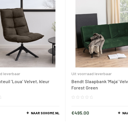
ad leverbaar
Uit voorraad leverbaar
euil ‘Loua’ Velvet, kleur
Bendt Slaapbank ‘Maja’ Velv
Forest Green
€
495.00
NAAR SOHOME.NL
NA