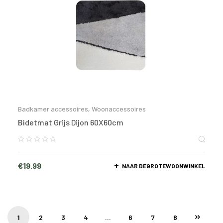
Badkamer accessoires
,
Woonaccessoires
Bidetmat Grijs Dijon 60X60cm
€
19.99
NAAR DEGROTEWOONWINKEL
1
2
3
4
…
6
7
8