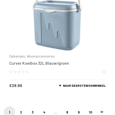
Opbergen
,
Woonaccessoires
Curver Koelbox 32L Blauw/groen
€
28.99
NAAR DEGROTEWOONWINKEL
1
2
3
4
…
8
9
10