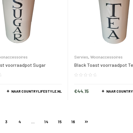
onaccessoires
Servies
,
Woonaccessoires
st voorraadpot Sugar
Black Toast voorraadpot T
€
44.15
NAAR COUNTRYLIFESTYLE.NL
NAAR COUNTRY
3
4
…
14
15
16