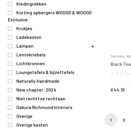
Kledingrekken
Korting opbergers WOOOD & WOOOD
Exclusive
Krukjes
Ladekasten
Lampen
Lentekriebels
Servies
,
Wo
Lichtbronnen
Black Toa
Loungetafels & bijzettafels
Naturally Handmade
€
44.15
New chapter: 2024
Niet rechttoe rechtaan
Oakura Richmond Interiors
Overige
1
2
Overige kasten