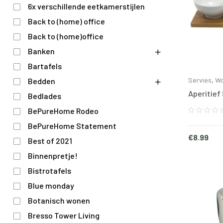
6x verschillende eetkamerstijlen
Back to (home) office
Back to (home)office
Banken
Bartafels
Servies
,
Wo
Bedden
Aperitief 
Bedlades
BePureHome Rodeo
BePureHome Statement
€
8.99
Best of 2021
Binnenpretje!
Bistrotafels
Blue monday
Botanisch wonen
Bresso Tower Living