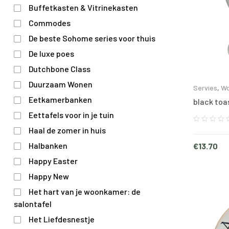
Buffetkasten & Vitrinekasten
Commodes
De beste Sohome series voor thuis
De luxe poes
Dutchbone Class
Duurzaam Wonen
Servies
,
Wo
Eetkamerbanken
black toa
Eettafels voor in je tuin
Haal de zomer in huis
Halbanken
€
13.70
Happy Easter
Happy New
Het hart van je woonkamer: de
salontafel
Het Liefdesnestje