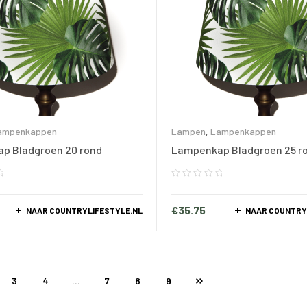
ampenkappen
Lampen
,
Lampenkappen
p Bladgroen 20 rond
Lampenkap Bladgroen 25 r
€
35.75
NAAR COUNTRYLIFESTYLE.NL
NAAR COUNTRY
3
4
…
7
8
9