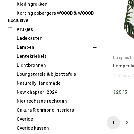
Kledingrekken
Korting opbergers WOOOD & WOOOD
Exclusive
Krukjes
Ladekasten
Lampen
Lentekriebels
Lampen
,
L
Lichtbronnen
Lampenka
Loungetafels & bijzettafels
Naturally Handmade
€
29.15
New chapter: 2024
Niet rechttoe rechtaan
Oakura Richmond Interiors
Overige
1
2
Overige kasten