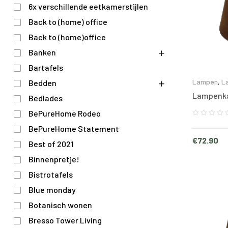
6x verschillende eetkamerstijlen
Back to (home) office
Back to (home)office
Banken
Bartafels
Lampen
,
L
Bedden
Lampenka
Bedlades
BePureHome Rodeo
BePureHome Statement
€
72.90
Best of 2021
Binnenpretje!
Bistrotafels
Blue monday
Botanisch wonen
Bresso Tower Living