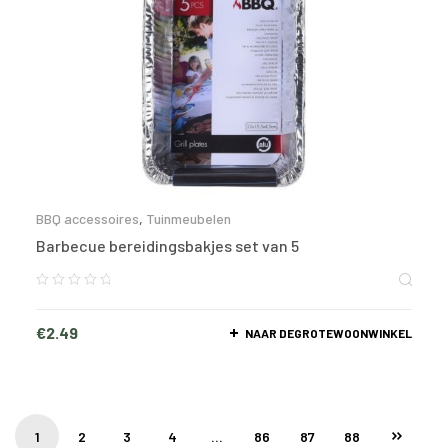
BBQ accessoires
,
Tuinmeubelen
Barbecue bereidingsbakjes set van 5
€
2.49
NAAR DEGROTEWOONWINKEL
1
2
3
4
…
86
87
88