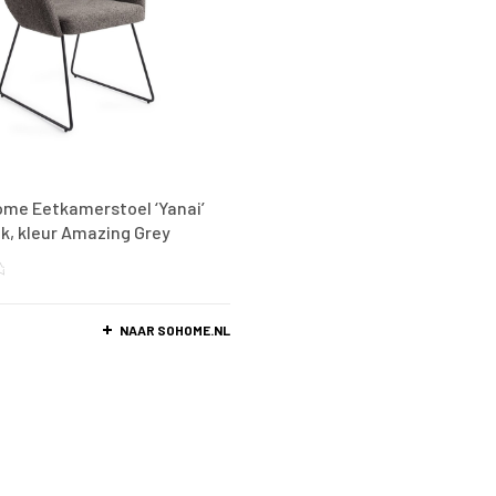
me Eetkamerstoel ‘Yanai’
ck, kleur Amazing Grey
NAAR SOHOME.NL