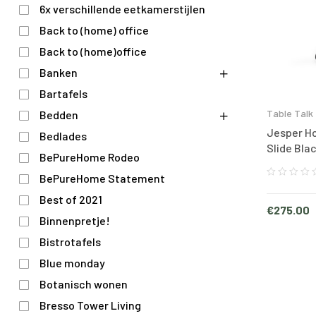
6x verschillende eetkamerstijlen
Back to (home) office
Back to (home)office
Banken
Bartafels
Table Talk
Bedden
Jesper Ho
Bedlades
Slide Bla
BePureHome Rodeo
BePureHome Statement
Best of 2021
€
275.00
Binnenpretje!
Bistrotafels
Blue monday
Botanisch wonen
Bresso Tower Living