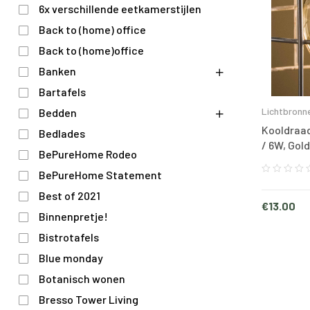
6x verschillende eetkamerstijlen
Back to (home) office
Back to (home)office
Banken
Bartafels
Lichtbronn
Bedden
Kooldraad
Bedlades
/ 6W, Gol
BePureHome Rodeo
BePureHome Statement
Best of 2021
€
13.00
Binnenpretje!
Bistrotafels
Blue monday
Botanisch wonen
Bresso Tower Living