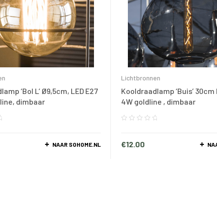
en
Lichtbronnen
lamp ‘Bol L’ Ø9,5cm, LED E27
Kooldraadlamp ‘Buis’ 30cm
dline, dimbaar
4W goldline , dimbaar
€
12.00
NAAR SOHOME.NL
NA