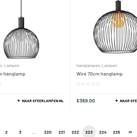
n
,
Lampen
Hanglampen
,
Lampen
m hanglamp
Wire 70cm hanglamp
€
369.00
NAAR SFEERLAMPEN.NL
NAAR SF
2
3
…
220
221
222
223
224
225