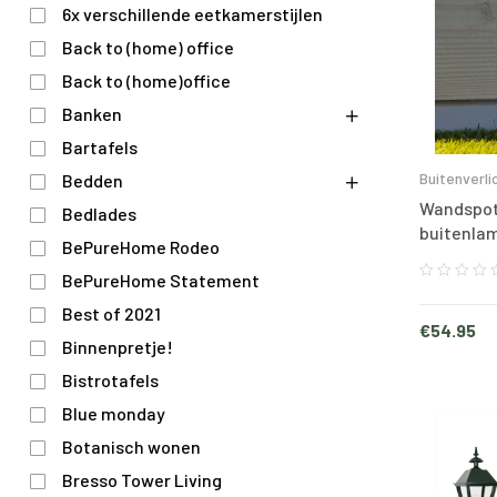
6x verschillende eetkamerstijlen
Back to (home) office
Back to (home)office
Banken
Bartafels
Buitenverli
Bedden
Wandspot
Bedlades
buitenla
BePureHome Rodeo
BePureHome Statement
Best of 2021
€
54.95
Binnenpretje!
Bistrotafels
Blue monday
Botanisch wonen
Bresso Tower Living