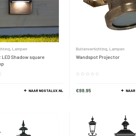
chting
,
Lampen
Buitenverlichting
,
Lampen
 LED Shadow square
Wandspot Projector
mp
€
99.95
NAAR NOSTALUX.NL
NAAR