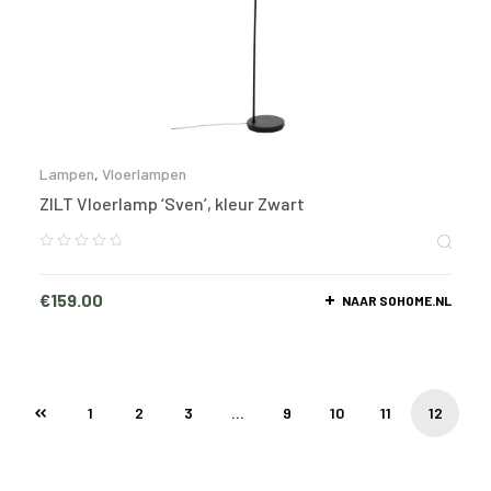
Lampen
,
Vloerlampen
ZILT Vloerlamp ‘Sven’, kleur Zwart
€
159.00
NAAR SOHOME.NL
1
2
3
…
9
10
11
12