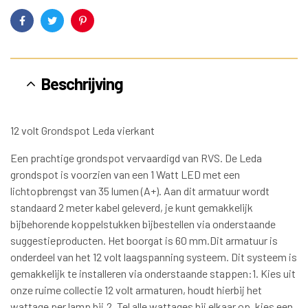
Facebook
Twitter
Pinterest
Beschrijving
12 volt Grondspot Leda vierkant
Een prachtige grondspot vervaardigd van RVS. De Leda
grondspot is voorzien van een 1 Watt LED met een
lichtopbrengst van 35 lumen (A+). Aan dit armatuur wordt
standaard 2 meter kabel geleverd, je kunt gemakkelijk
bijbehorende koppelstukken bijbestellen via onderstaande
suggestieproducten. Het boorgat is 60 mm.Dit armatuur is
onderdeel van het 12 volt laagspanning systeem. Dit systeem is
gemakkelijk te installeren via onderstaande stappen:1. Kies uit
onze ruime collectie 12 volt armaturen, houdt hierbij het
wattage per lamp bij.2. Tel alle wattages bij elkaar op, kies een