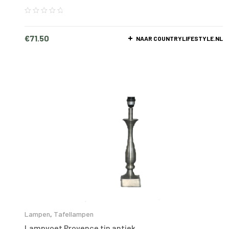
€
71.50
NAAR COUNTRYLIFESTYLE.NL
Lampen
,
Tafellampen
Lampvoet Provence tin antiek