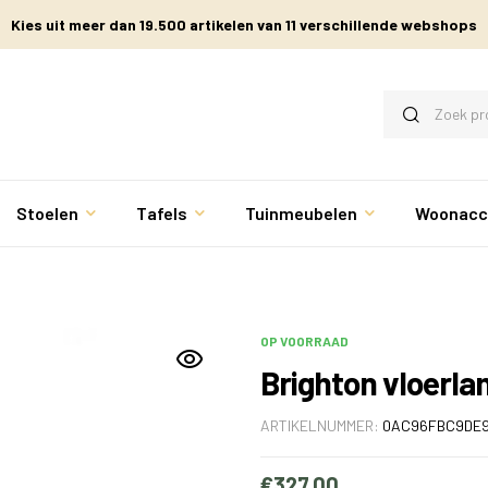
Kies uit meer dan 19.500 artikelen van 11 verschillende webshops
Stoelen
Tafels
Tuinmeubelen
Woonacc
OP VOORRAAD
Brighton vloerl
ARTIKELNUMMER:
0AC96FBC9DE
€
327.00