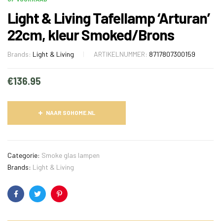
Light & Living Tafellamp ‘Arturan’
22cm, kleur Smoked/Brons
Brands:
Light & Living
ARTIKELNUMMER:
8717807300159
€
136.95
NAAR SOHOME.NL
Categorie:
Smoke glas lampen
Brands:
Light & Living
Facebook
Twitter
Pinterest