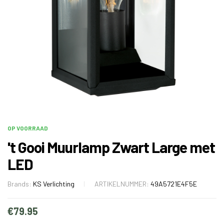
OP VOORRAAD
't Gooi Muurlamp Zwart Large met
LED
Brands:
KS Verlichting
ARTIKELNUMMER:
49A5721E4F5E
€
79.95