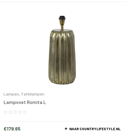
Lampen
,
Tafellampen
Lampvoet Romita L
€
179.65
NAAR COUNTRYLIFESTYLE.NL