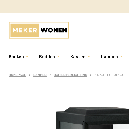
Banken
Bedden
Kasten
Lampen
HOMEPAGE
LAMPEN
BUITENVERLICHTING
&APOS;T GOOI MUURL