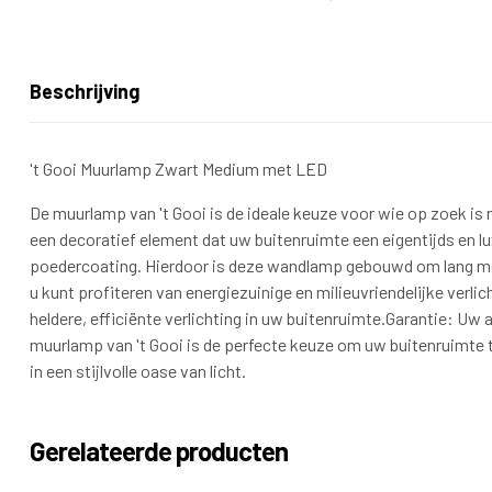
Beschrijving
't Gooi Muurlamp Zwart Medium met LED
De muurlamp van 't Gooi is de ideale keuze voor wie op zoek is n
een decoratief element dat uw buitenruimte een eigentijds en l
poedercoating. Hierdoor is deze wandlamp gebouwd om lang mee
u kunt profiteren van energiezuinige en milieuvriendelijke verl
heldere, efficiënte verlichting in uw buitenruimte.Garantie: 
muurlamp van 't Gooi is de perfecte keuze om uw buitenruimte 
in een stijlvolle oase van licht.
Gerelateerde producten