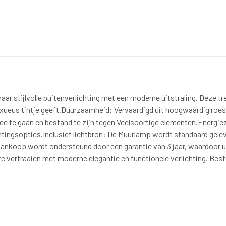
aar stijlvolle buitenverlichting met een moderne uitstraling. Deze t
uxueus tintje geeft.Duurzaamheid: Vervaardigd uit hoogwaardig roes
 te gaan en bestand te zijn tegen Veelsoortige elementen.Energiez
ichtingsopties.Inclusief lichtbron: De Muurlamp wordt standaard gele
Uw aankoop wordt ondersteund door een garantie van 3 jaar, waardoo
te verfraaien met moderne elegantie en functionele verlichting. B