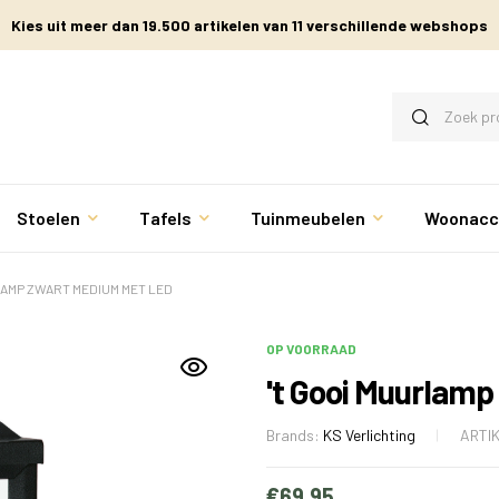
Kies uit meer dan 19.500 artikelen van 11 verschillende webshops
Stoelen
Tafels
Tuinmeubelen
Woonacc
AMP ZWART MEDIUM MET LED
OP VOORRAAD
't Gooi Muurlam
Brands:
KS Verlichting
ARTI
€
69.95