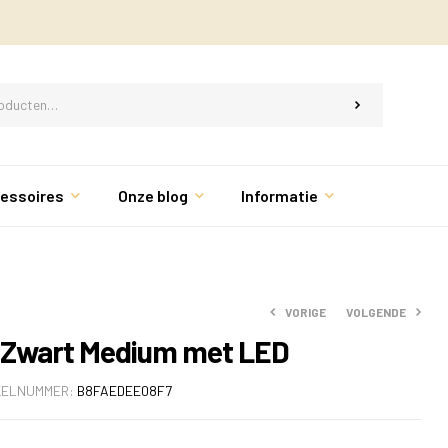
essoires
Onze blog
Informatie
VORIGE
VOLGENDE
p Zwart Medium met LED
KELNUMMER:
B8FAEDEE08F7
€
€
99.95
79.95