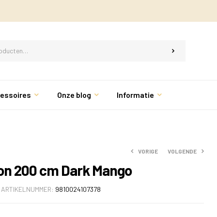
essoires
Onze blog
Informatie
VORIGE
VOLGENDE
on 200 cm Dark Mango
ARTIKELNUMMER:
9810024107378
€
€
699.00
719.00