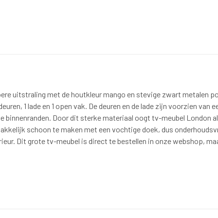
re uitstraling met de houtkleur mango en stevige zwart metalen pot
euren, 1 lade en 1 open vak. De deuren en de lade zijn voorzien van
de binnenranden. Door dit sterke materiaal oogt tv-meubel London 
 makkelijk schoon te maken met een vochtige doek, dus onderhoudsv
eur. Dit grote tv-meubel is direct te bestellen in onze webshop, maa