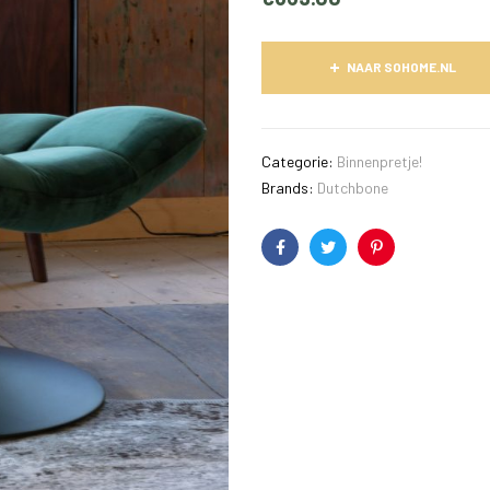
NAAR SOHOME.NL
Categorie:
Binnenpretje!
Brands:
Dutchbone
Facebook
Twitter
Pinterest