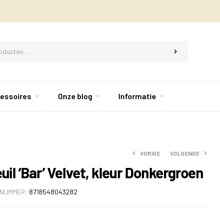
essoires
Onze blog
Informatie
VORIGE
VOLGENDE
il ‘Bar’ Velvet, kleur Donkergroen
LNUMMER:
8718548043282
€
€
1,918.00
334.00