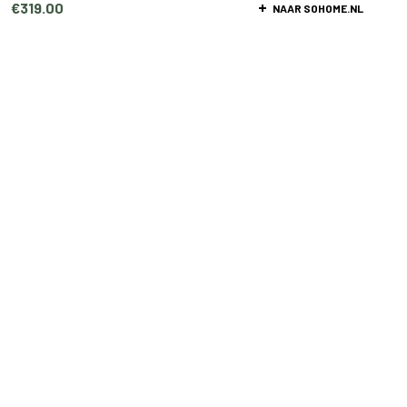
€
319.00
NAAR SOHOME.NL