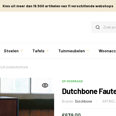
Kies uit meer dan 19.500 artikelen van 11 verschillende webshops
Stoelen
Tafels
Tuinmeubelen
Woonacc
KLEUR DONKERGROEN
OP VOORRAAD
Dutchbone Fauteu
Brands:
Dutchbone
ARTIKE
€
639.00