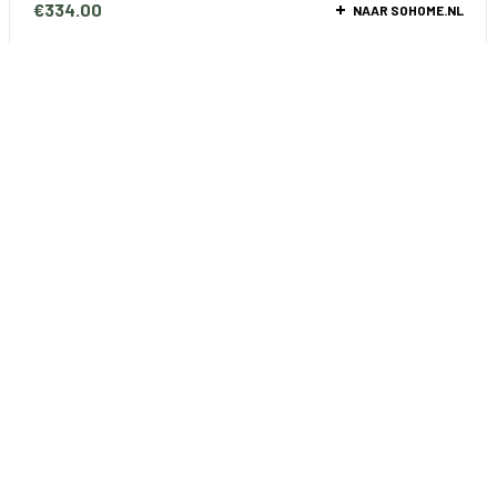
€
334.00
NAAR SOHOME.NL