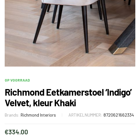
OP VOORRAAD
Richmond Eetkamerstoel ‘Indigo’
Velvet, kleur Khaki
Brands:
Richmond Interiors
ARTIKELNUMMER:
8720621662334
€
334.00