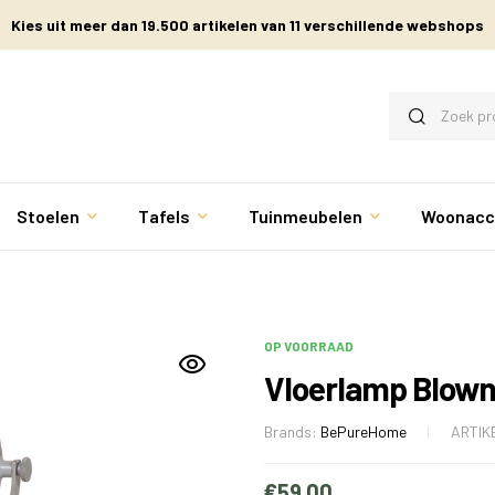
Kies uit meer dan 19.500 artikelen van 11 verschillende webshops
Stoelen
Tafels
Tuinmeubelen
Woonacc
OP VOORRAAD
Vloerlamp Blown
Brands:
BePureHome
ARTIK
€
59.00