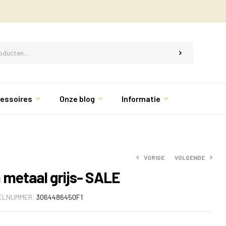
essoires
Onze blog
Informatie
VORIGE
VOLGENDE
 metaal grijs- SALE
ELNUMMER:
3064486450F1
€
€
99.95
99.95