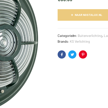
NAAR NOSTALUX.NL
Categorieën:
Buitenverlichting
,
La
Brands:
KS Verlichting
Facebook
Twitter
Pinterest