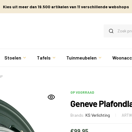
Kies uit meer dan 19.500 artikelen van 11 verschillende webshops
Stoelen
Tafels
Tuinmeubelen
Woonacc
MP
OP VOORRAAD
Geneve Plafond
Brands:
KS Verlichting
ARTI
€
99.95