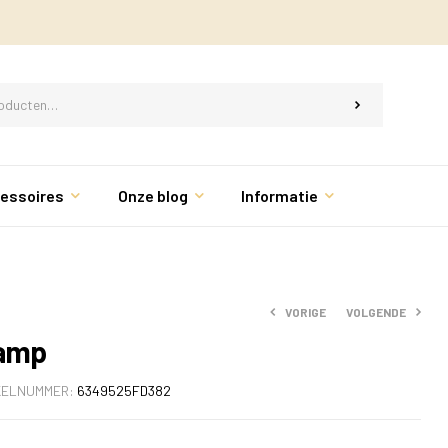
essoires
Onze blog
Informatie
VORIGE
VOLGENDE
lamp
KELNUMMER:
6349525FD382
€
59.00
€
94.95