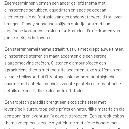
Zeemeerminnen vormen een ander geliefd thema met
glinsterende schubben, aquatinten en speelse oceaan
elementen die de fantasie van een onderwaterwereld tot leven
brengen. Disney prinsessen blijven ook tijdloos met hun
iconische kostuums en kleurrijke kastelen die de dromen van
jonge meisjes betoveren.
Een sterrenhemel thema straalt rust uit met diepblauwe tinten,
glinsterende sterren en maan accenten die een serene
slaapomgeving creëren. Glitter en glamour bieden een
sprankelend thema met metallic accenten, luxe stoffen en een
vleugje Hollywood-stijl. Vintage chic omarmt nostalgische
charme met antieke meubels, zachte pastels en romantische
details die een tijdloze elegantie uitstralen.
Een tropisch paradijs brengt een exotische sfeer met
levendige kleuren, tropische prints en natuurlijke materialen die
een zonnig en avontuurlijk gevoel oproepen. Een sprookjesbos
thema voegt een vleugje mystiek toe met diepe bosgroenen,