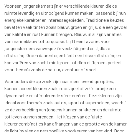
Voor een jongenskamer zijn er verschillende kleuren die de
ruimte levendig en uitnodigend kunnen maken, passend bij hun
energieke karakter en interessegebieden. Traditionele keuzes
bevatten vaak tinten zoals blauw, groen en grijs, die een gevoel
van kalmte en rust kunnen brengen. Blauw, in al zijn variaties
van marineblauw tot turquoise, blijft een favoriet voor
jongenskamers vanwege zijn veelzijdigheid en tijdloze
uitstraling. Groen daarentegen biedt een frisse uitstraling en
kan variëren van zacht mintgroen tot diep olijfgroen, perfect
voor thema’s zoals de natuur, avontuur of sport.
Voor ouders die op zoek zijn naar meer levendige opties,
kunnen accentkleuren zoals rood, geel of zelfs oranje een
dynamische en stimulerende sfeer creëren. Deze kleuren zijn
ideaal voor thema’s zoals auto’s, sport of superhelden, waarbij
ze de verbeelding van jongens kunnen prikkelen en de ruimte
tot leven kunnen brengen. Het kiezen van de juiste
kleurencombinaties kan afhangen van de grootte van de kamer,
de lichtinval en de persoonlijke voorkeuren van het kind. Door