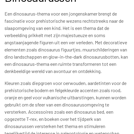
Een dinosaurus-thema voor een jongenskamer brengt de
fascinatie voor prehistorische wezens rechtstreeks naar de
slaapomgeving van een kind. Het is een thema dat de
verbeelding prikkelt met zijn majestueuze en soms
angstaanjagende figuren uit een ver verleden. Met decoratieve
elementen zoals dinosaurus figuurtjes, muurschilderingen van
dino landschappen en glow-in-the-dark dinosaurusbotten, kan
een dinosaurus-thema een ruimte transformeren tot een
denkbeeldige wereld van avontuur en ontdekking.
Kleuren zoals diepgroen voor oerwouden, aardetinten voor de
prehistorische bodem en felgekleurde accenten zoals rood,
oranje en geel voor vulkanische uitbarstingen, kunnen worden
gebruikt om de sfeer van een dinosaurusomgeving te
versterken. Accessoires zoals een dinosaurus bed, een
opgezette T-rex, en boeken over het tijdperk van
dinosaurussen versterken het thema en stimuleren
tegelijkertijd de interesse in paleontologie en wetenschap.