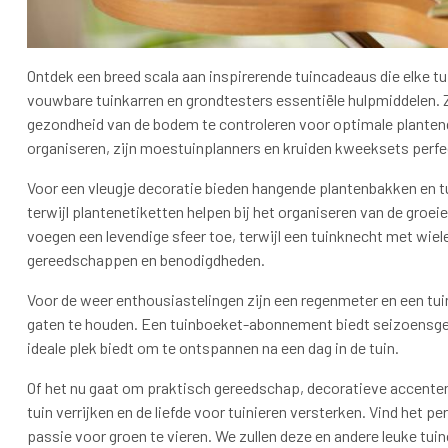
Ontdek een breed scala aan inspirerende tuincadeaus die elke tui
vouwbare tuinkarren en grondtesters essentiële hulpmiddelen. 
gezondheid van de bodem te controleren voor optimale planteng
organiseren, zijn moestuinplanners en kruiden kweeksets perfe
Voor een vleugje decoratie bieden hangende plantenbakken en t
terwijl plantenetiketten helpen bij het organiseren van de groei
voegen een levendige sfeer toe, terwijl een tuinknecht met wie
gereedschappen en benodigdheden.
Voor de weer enthousiastelingen zijn een regenmeter en een t
gaten te houden. Een tuinboeket-abonnement biedt seizoensge
ideale plek biedt om te ontspannen na een dag in de tuin.
Of het nu gaat om praktisch gereedschap, decoratieve accenten 
tuin verrijken en de liefde voor tuinieren versterken. Vind het
passie voor groen te vieren. We zullen deze en andere leuke tu