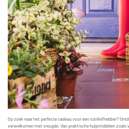
Op zoek naar het perfecte cadeau voor een tuinliefhebber? Ontde
verwelkomen met vreugde. Van praktische hulpmiddelen zoals 