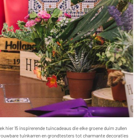
k hier 15 inspirerende tuincadeaus die elke groene duim zullen
vouwbare tuinkarren en grondtesters tot charmante decoraties