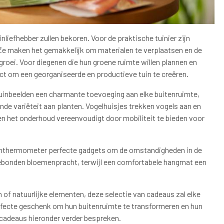
nliefhebber zullen bekoren. Voor de praktische tuinier zijn
Ze maken het gemakkelijk om materialen te verplaatsen en de
roei. Voor diegenen die hun groene ruimte willen plannen en
ct om een georganiseerde en productieve tuin te creëren.
uinbeelden een charmante toevoeging aan elke buitenruimte,
ende variëteit aan planten. Vogelhuisjes trekken vogels aan en
len het onderhoud vereenvoudigt door mobiliteit te bieden voor
uinthermometer perfecte gadgets om de omstandigheden in de
bonden bloemenpracht, terwijl een comfortabele hangmat een
of natuurlijke elementen, deze selectie van cadeaus zal elke
 perfecte geschenk om hun buitenruimte te transformeren en hun
incadeaus hieronder verder bespreken.