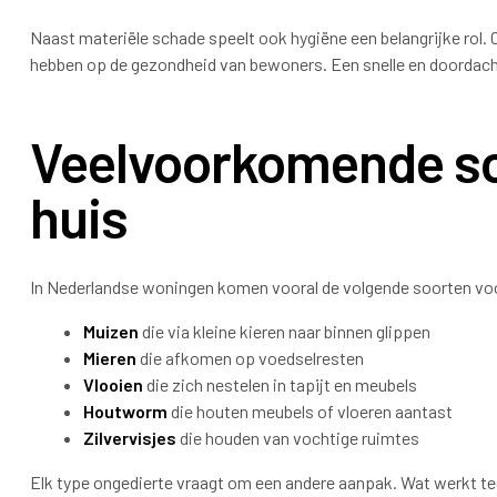
Naast materiële schade speelt ook hygiëne een belangrijke rol. 
hebben op de gezondheid van bewoners. Een snelle en doordach
Veelvoorkomende so
huis
In Nederlandse woningen komen vooral de volgende soorten vo
Muizen
die via kleine kieren naar binnen glippen
Mieren
die afkomen op voedselresten
Vlooien
die zich nestelen in tapijt en meubels
Houtworm
die houten meubels of vloeren aantast
Zilvervisjes
die houden van vochtige ruimtes
Elk type ongedierte vraagt om een andere aanpak. Wat werkt teg