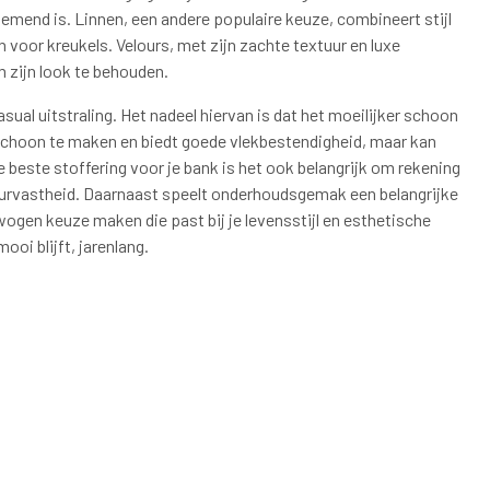
mend is. Linnen, een andere populaire keuze, combineert stijl
jn voor kreukels. Velours, met zijn zachte textuur en luxe
m zijn look te behouden.
sual uitstraling. Het nadeel hiervan is dat het moeilijker schoon
 schoon te maken en biedt goede vlekbestendigheid, maar kan
e beste stoffering voor je bank is het ook belangrijk om rekening
eurvastheid. Daarnaast speelt onderhoudsgemak een belangrijke
ogen keuze maken die past bij je levensstijl en esthetische
oi blijft, jarenlang.