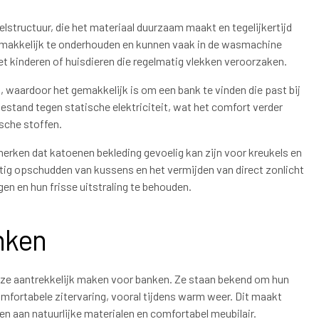
elstructuur, die het materiaal duurzaam maakt en tegelijkertijd
 gemakkelijk te onderhouden en kunnen vaak in de wasmachine
kinderen of huisdieren die regelmatig vlekken veroorzaken.
, waardoor het gemakkelijk is om een bank te vinden die past bij
 bestand tegen statische elektriciteit, wat het comfort verder
ische stoffen.
merken dat katoenen bekleding gevoelig kan zijn voor kreukels en
matig opschudden van kussens en het vermijden van direct zonlicht
n en hun frisse uitstraling te behouden.
nken
 ze aantrekkelijk maken voor banken. Ze staan bekend om hun
mfortabele zitervaring, vooral tijdens warm weer. Dit maakt
n aan natuurlijke materialen en comfortabel meubilair.