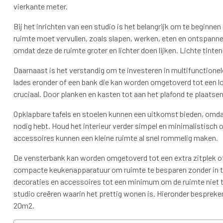
vierkante meter.
Bij het inrichten van een studio is het belangrijk om te beginn
ruimte moet vervullen, zoals slapen, werken, eten en ontspannen
omdat deze de ruimte groter en lichter doen lijken. Lichte tinte
Daarnaast is het verstandig om te investeren in multifunction
lades eronder of een bank die kan worden omgetoverd tot een l
cruciaal. Door planken en kasten tot aan het plafond te plaatsen
Opklapbare tafels en stoelen kunnen een uitkomst bieden, omd
nodig hebt. Houd het interieur verder simpel en minimalistisch
accessoires kunnen een kleine ruimte al snel rommelig maken.
De vensterbank kan worden omgetoverd tot een extra zitplek of 
compacte keukenapparatuur om ruimte te besparen zonder in te 
decoraties en accessoires tot een minimum om de ruimte niet te 
studio creëren waarin het prettig wonen is. Hieronder bespreken
20m2.