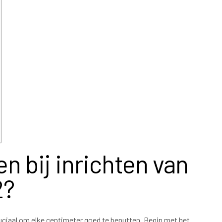
n bij inrichten van
2?
cruciaal om elke centimeter goed te benutten. Begin met het