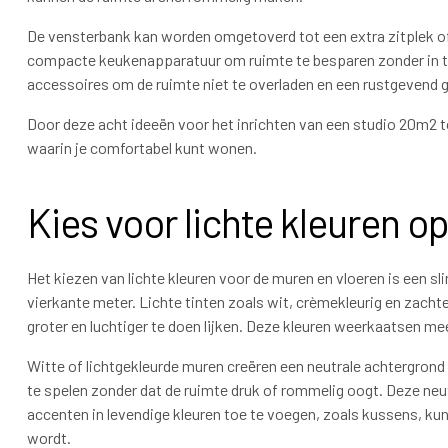
De vensterbank kan worden omgetoverd tot een extra zitplek of 
compacte keukenapparatuur om ruimte te besparen zonder in te 
accessoires om de ruimte niet te overladen en een rustgevend g
Door deze acht ideeën voor het inrichten van een studio 20m2 to
waarin je comfortabel kunt wonen.
Kies voor lichte kleuren o
Het kiezen van lichte kleuren voor de muren en vloeren is een sl
vierkante meter. Lichte tinten zoals wit, crèmekleurig en zach
groter en luchtiger te doen lijken. Deze kleuren weerkaatsen mee
Witte of lichtgekleurde muren creëren een neutrale achtergrond
te spelen zonder dat de ruimte druk of rommelig oogt. Deze neut
accenten in levendige kleuren toe te voegen, zoals kussens, ku
wordt.