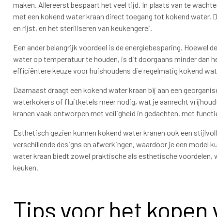
maken. Allereerst bespaart het veel tijd. In plaats van te wacht
met een kokend water kraan direct toegang tot kokend water. Dit
en rijst, en het steriliseren van keukengerei.
Een ander belangrijk voordeel is de energiebesparing. Hoewel de
water op temperatuur te houden, is dit doorgaans minder dan he
efficiëntere keuze voor huishoudens die regelmatig kokend wa
Daarnaast draagt een kokend water kraan bij aan een georgani
waterkokers of fluitketels meer nodig, wat je aanrecht vrijho
kranen vaak ontworpen met veiligheid in gedachten, met funct
Esthetisch gezien kunnen kokend water kranen ook een stijlvolle
verschillende designs en afwerkingen, waardoor je een model k
water kraan biedt zowel praktische als esthetische voordelen,
keuken.
Tips voor het kopen