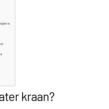
nigen is
ast
es
ater kraan?