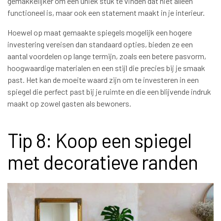
gemakkelijker om een uniek stuk te vinden dat niet alleen
functioneel is, maar ook een statement maakt in je interieur.
Hoewel op maat gemaakte spiegels mogelijk een hogere
investering vereisen dan standaard opties, bieden ze een
aantal voordelen op lange termijn, zoals een betere pasvorm,
hoogwaardige materialen en een stijl die precies bij je smaak
past. Het kan de moeite waard zijn om te investeren in een
spiegel die perfect past bij je ruimte en die een blijvende indruk
maakt op zowel gasten als bewoners.
Tip 8: Koop een spiegel
met decoratieve randen