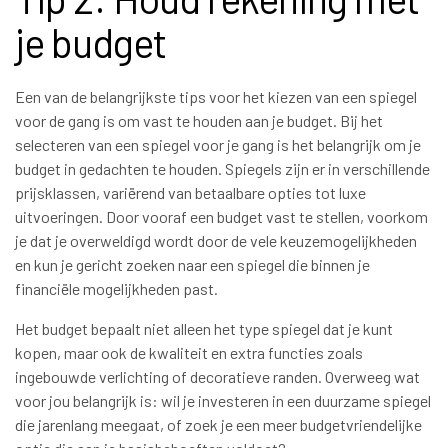
je budget
Een van de belangrijkste tips voor het kiezen van een spiegel
voor de gang is om vast te houden aan je budget. Bij het
selecteren van een spiegel voor je gang is het belangrijk om je
budget in gedachten te houden. Spiegels zijn er in verschillende
prijsklassen, variërend van betaalbare opties tot luxe
uitvoeringen. Door vooraf een budget vast te stellen, voorkom
je dat je overweldigd wordt door de vele keuzemogelijkheden
en kun je gericht zoeken naar een spiegel die binnen je
financiële mogelijkheden past.
Het budget bepaalt niet alleen het type spiegel dat je kunt
kopen, maar ook de kwaliteit en extra functies zoals
ingebouwde verlichting of decoratieve randen. Overweeg wat
voor jou belangrijk is: wil je investeren in een duurzame spiegel
die jarenlang meegaat, of zoek je een meer budgetvriendelijke