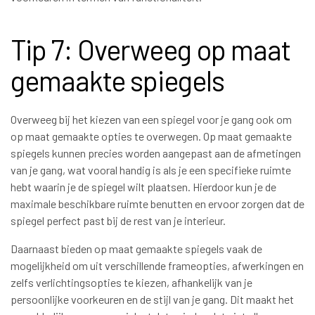
Tip 7: Overweeg op maat
gemaakte spiegels
Overweeg bij het kiezen van een spiegel voor je gang ook om
op maat gemaakte opties te overwegen. Op maat gemaakte
spiegels kunnen precies worden aangepast aan de afmetingen
van je gang, wat vooral handig is als je een specifieke ruimte
hebt waarin je de spiegel wilt plaatsen. Hierdoor kun je de
maximale beschikbare ruimte benutten en ervoor zorgen dat de
spiegel perfect past bij de rest van je interieur.
Daarnaast bieden op maat gemaakte spiegels vaak de
mogelijkheid om uit verschillende frameopties, afwerkingen en
zelfs verlichtingsopties te kiezen, afhankelijk van je
persoonlijke voorkeuren en de stijl van je gang. Dit maakt het