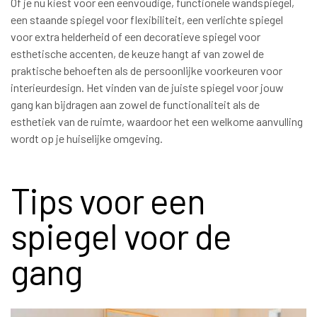
Of je nu kiest voor een eenvoudige, functionele wandspiegel,
een staande spiegel voor flexibiliteit, een verlichte spiegel
voor extra helderheid of een decoratieve spiegel voor
esthetische accenten, de keuze hangt af van zowel de
praktische behoeften als de persoonlijke voorkeuren voor
interieurdesign. Het vinden van de juiste spiegel voor jouw
gang kan bijdragen aan zowel de functionaliteit als de
esthetiek van de ruimte, waardoor het een welkome aanvulling
wordt op je huiselijke omgeving.
Tips voor een
spiegel voor de
gang