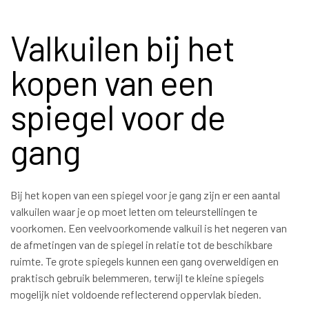
Valkuilen bij het
kopen van een
spiegel voor de
gang
Bij het kopen van een spiegel voor je gang zijn er een aantal
valkuilen waar je op moet letten om teleurstellingen te
voorkomen. Een veelvoorkomende valkuil is het negeren van
de afmetingen van de spiegel in relatie tot de beschikbare
ruimte. Te grote spiegels kunnen een gang overweldigen en
praktisch gebruik belemmeren, terwijl te kleine spiegels
mogelijk niet voldoende reflecterend oppervlak bieden.