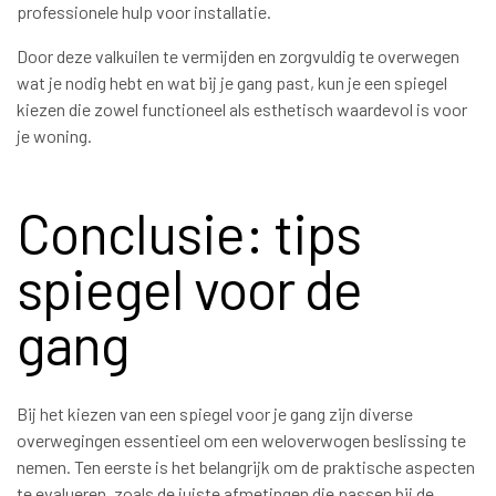
professionele hulp voor installatie.
Door deze valkuilen te vermijden en zorgvuldig te overwegen
wat je nodig hebt en wat bij je gang past, kun je een spiegel
kiezen die zowel functioneel als esthetisch waardevol is voor
je woning.
Conclusie: tips
spiegel voor de
gang
Bij het kiezen van een spiegel voor je gang zijn diverse
overwegingen essentieel om een weloverwogen beslissing te
nemen. Ten eerste is het belangrijk om de praktische aspecten
te evalueren, zoals de juiste afmetingen die passen bij de