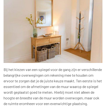
Bij het kiezen van een spiegel voor de gang zijn er verschillende
belangrijke overwegingen om rekening mee te houden om
ervoor te zorgen dat je de juiste keuze maakt. Ten eerste is het
essentieel om de afmetingen van de muur waarop de spiegel
wordt geplaatst goed te meten. Hierbij moet niet alleen de
hoogte en breedte van de muur worden overwogen, maar ook
de ruimte eromheen voor een evenwichtige plaatsing.