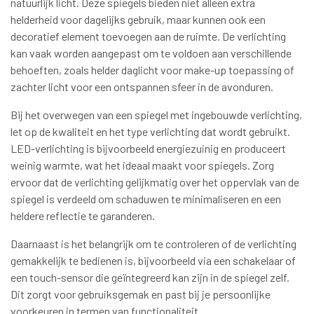
natuurlijk licht. Deze spiegels bieden niet alleen extra
helderheid voor dagelijks gebruik, maar kunnen ook een
decoratief element toevoegen aan de ruimte. De verlichting
kan vaak worden aangepast om te voldoen aan verschillende
behoeften, zoals helder daglicht voor make-up toepassing of
zachter licht voor een ontspannen sfeer in de avonduren.
Bij het overwegen van een spiegel met ingebouwde verlichting,
let op de kwaliteit en het type verlichting dat wordt gebruikt.
LED-verlichting is bijvoorbeeld energiezuinig en produceert
weinig warmte, wat het ideaal maakt voor spiegels. Zorg
ervoor dat de verlichting gelijkmatig over het oppervlak van de
spiegel is verdeeld om schaduwen te minimaliseren en een
heldere reflectie te garanderen.
Daarnaast is het belangrijk om te controleren of de verlichting
gemakkelijk te bedienen is, bijvoorbeeld via een schakelaar of
een touch-sensor die geïntegreerd kan zijn in de spiegel zelf.
Dit zorgt voor gebruiksgemak en past bij je persoonlijke
voorkeuren in termen van functionaliteit.