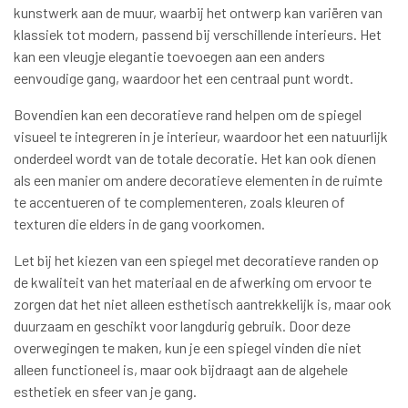
kunstwerk aan de muur, waarbij het ontwerp kan variëren van
klassiek tot modern, passend bij verschillende interieurs. Het
kan een vleugje elegantie toevoegen aan een anders
eenvoudige gang, waardoor het een centraal punt wordt.
Bovendien kan een decoratieve rand helpen om de spiegel
visueel te integreren in je interieur, waardoor het een natuurlijk
onderdeel wordt van de totale decoratie. Het kan ook dienen
als een manier om andere decoratieve elementen in de ruimte
te accentueren of te complementeren, zoals kleuren of
texturen die elders in de gang voorkomen.
Let bij het kiezen van een spiegel met decoratieve randen op
de kwaliteit van het materiaal en de afwerking om ervoor te
zorgen dat het niet alleen esthetisch aantrekkelijk is, maar ook
duurzaam en geschikt voor langdurig gebruik. Door deze
overwegingen te maken, kun je een spiegel vinden die niet
alleen functioneel is, maar ook bijdraagt aan de algehele
esthetiek en sfeer van je gang.