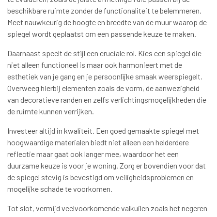
beschikbare ruimte zonder de functionaliteit te belemmeren.
Meet nauwkeurig de hoogte en breedte van de muur waarop de
spiegel wordt geplaatst om een passende keuze te maken.
Daarnaast speelt de stijl een cruciale rol. Kies een spiegel die
niet alleen functioneel is maar ook harmonieert met de
esthetiek van je gang en je persoonlijke smaak weerspiegelt.
Overweeg hierbij elementen zoals de vorm, de aanwezigheid
van decoratieve randen en zelfs verlichtingsmogelijkheden die
de ruimte kunnen verrijken.
Investeer altijd in kwaliteit. Een goed gemaakte spiegel met
hoogwaardige materialen biedt niet alleen een helderdere
reflectie maar gaat ook langer mee, waardoor het een
duurzame keuze is voor je woning. Zorg er bovendien voor dat
de spiegel stevig is bevestigd om veiligheidsproblemen en
mogelijke schade te voorkomen.
Tot slot, vermijd veelvoorkomende valkuilen zoals het negeren