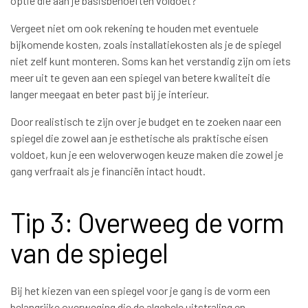
optie die aan je basisbehoeften voldoet?
Vergeet niet om ook rekening te houden met eventuele
bijkomende kosten, zoals installatiekosten als je de spiegel
niet zelf kunt monteren. Soms kan het verstandig zijn om iets
meer uit te geven aan een spiegel van betere kwaliteit die
langer meegaat en beter past bij je interieur.
Door realistisch te zijn over je budget en te zoeken naar een
spiegel die zowel aan je esthetische als praktische eisen
voldoet, kun je een weloverwogen keuze maken die zowel je
gang verfraait als je financiën intact houdt.
Tip 3: Overweeg de vorm
van de spiegel
Bij het kiezen van een spiegel voor je gang is de vorm een
belangrijke overweging die de algehele uitstraling en