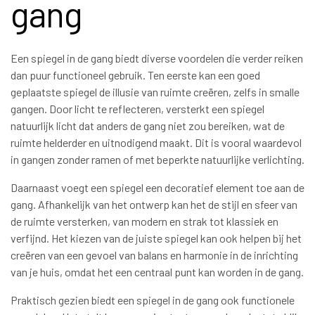
gang
Een spiegel in de gang biedt diverse voordelen die verder reiken
dan puur functioneel gebruik. Ten eerste kan een goed
geplaatste spiegel de illusie van ruimte creëren, zelfs in smalle
gangen. Door licht te reflecteren, versterkt een spiegel
natuurlijk licht dat anders de gang niet zou bereiken, wat de
ruimte helderder en uitnodigend maakt. Dit is vooral waardevol
in gangen zonder ramen of met beperkte natuurlijke verlichting.
Daarnaast voegt een spiegel een decoratief element toe aan de
gang. Afhankelijk van het ontwerp kan het de stijl en sfeer van
de ruimte versterken, van modern en strak tot klassiek en
verfijnd. Het kiezen van de juiste spiegel kan ook helpen bij het
creëren van een gevoel van balans en harmonie in de inrichting
van je huis, omdat het een centraal punt kan worden in de gang.
Praktisch gezien biedt een spiegel in de gang ook functionele