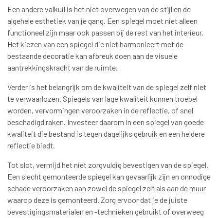
Een andere valkuil is het niet overwegen van de stijl en de
algehele esthetiek van je gang. Een spiegel moet niet alleen
functioneel zijn maar ook passen bij de rest van het interieur.
Het kiezen van een spiegel die niet harmonieert met de
bestaande decoratie kan afbreuk doen aan de visuele
aantrekkingskracht van de ruimte.
Verder is het belangrijk om de kwaliteit van de spiegel zelf niet
te verwaarlozen. Spiegels van lage kwaliteit kunnen troebel
worden, vervormingen veroorzaken in de reflectie, of snel
beschadigd raken. Investeer daarom in een spiegel van goede
kwaliteit die bestand is tegen dagelijks gebruik en een heldere
reflectie biedt.
Tot slot, vermijd het niet zorgvuldig bevestigen van de spiegel.
Een slecht gemonteerde spiegel kan gevaarlijk zijn en onnodige
schade veroorzaken aan zowel de spiegel zelf als aan de muur
waarop deze is gemonteerd. Zorg ervoor dat je de juiste
bevestigingsmaterialen en -technieken gebruikt of overweeg