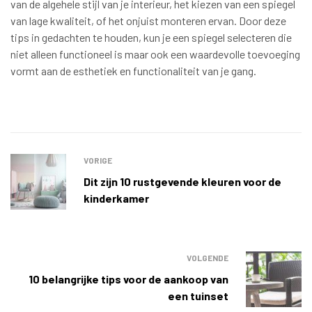
van de algehele stijl van je interieur, het kiezen van een spiegel
van lage kwaliteit, of het onjuist monteren ervan. Door deze
tips in gedachten te houden, kun je een spiegel selecteren die
niet alleen functioneel is maar ook een waardevolle toevoeging
vormt aan de esthetiek en functionaliteit van je gang.
VORIGE
Dit zijn 10 rustgevende kleuren voor de
kinderkamer
VOLGENDE
10 belangrijke tips voor de aankoop van
een tuinset