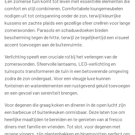
Een zomerse tuin komt tot leven met essentiële elementen die
comfort en stijl combineren. Comfortabele loungemeubelen
nodigen uit tot ontspanning onder de zon, terwijl kleurrijke
kussens en zachte plaids een gezellige sfeer creëren voor lange
zomeravonden. Parasols en schaduwdoeken bieden
bescherming tegen de hitte, terwijl ze tegelijkertijd een visueel
accent toevoegen aan de buitenruimte.
Verlichting speelt een cruciale rol bij het verlengen van de
zomeravonden. Sfeervolle lantaarns, LED-verlichting en
tuinspots transformeren de tuin in een betoverende omgeving
zodra de zon ondergaat. Voor een vleugje luxe kunnen
fonteinen en waterelementen een rustgevend geluid toevoegen
en een gevoel van sereniteit brengen.
Voor degenen die graag koken en dineren in de open lucht zijn
een barbecue of buitenkeuken onmisbaar. Deze laten toe om
heerlijke maaltijden te bereiden en te genieten van al fresco
diners met familie en vrienden. Tot slot, voor degenen met
groene vingers, zijn plantenbakken en bloempotten perfect om