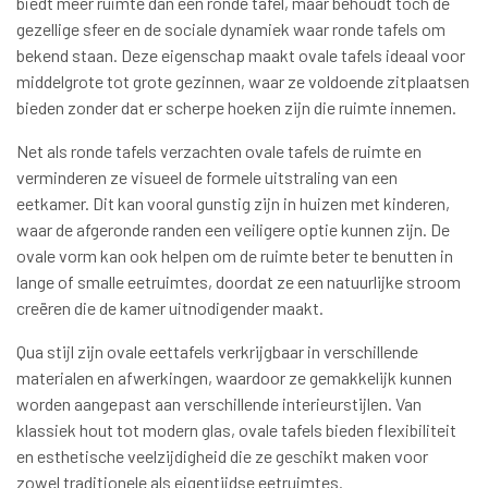
biedt meer ruimte dan een ronde tafel, maar behoudt toch de
gezellige sfeer en de sociale dynamiek waar ronde tafels om
bekend staan. Deze eigenschap maakt ovale tafels ideaal voor
middelgrote tot grote gezinnen, waar ze voldoende zitplaatsen
bieden zonder dat er scherpe hoeken zijn die ruimte innemen.
Net als ronde tafels verzachten ovale tafels de ruimte en
verminderen ze visueel de formele uitstraling van een
eetkamer. Dit kan vooral gunstig zijn in huizen met kinderen,
waar de afgeronde randen een veiligere optie kunnen zijn. De
ovale vorm kan ook helpen om de ruimte beter te benutten in
lange of smalle eetruimtes, doordat ze een natuurlijke stroom
creëren die de kamer uitnodigender maakt.
Qua stijl zijn ovale eettafels verkrijgbaar in verschillende
materialen en afwerkingen, waardoor ze gemakkelijk kunnen
worden aangepast aan verschillende interieurstijlen. Van
klassiek hout tot modern glas, ovale tafels bieden flexibiliteit
en esthetische veelzijdigheid die ze geschikt maken voor
zowel traditionele als eigentijdse eetruimtes.