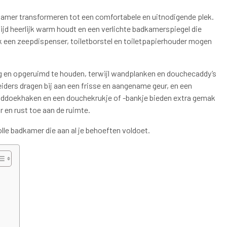
kamer transformeren tot een comfortabele en uitnodigende plek.
d heerlijk warm houdt en een verlichte badkamerspiegel die
ok een zeepdispenser, toiletborstel en toiletpapierhouder mogen
 en opgeruimd te houden, terwijl wandplanken en douchecaddy’s
eiders dragen bij aan een frisse en aangename geur, en een
nddoekhaken en een douchekrukje of -bankje bieden extra gemak
 en rust toe aan de ruimte.
olle badkamer die aan al je behoeften voldoet.