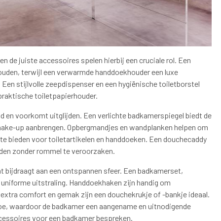
n de juiste accessoires spelen hierbij een cruciale rol. Een
ouden, terwijl een verwarmde handdoekhouder een luxe
en stijlvolle zeepdispenser en een hygiënische toiletborstel
praktische toiletpapierhouder.
eid en voorkomt uitglijden. Een verlichte badkamerspiegel biedt de
en make-up aanbrengen. Opbergmandjes en wandplanken helpen om
te bieden voor toiletartikelen en handdoeken. Een douchecaddy
uden zonder rommel te veroorzaken.
t bijdraagt aan een ontspannen sfeer. Een badkamerset,
 uniforme uitstraling. Handdoekhaken zijn handig om
extra comfort en gemak zijn een douchekrukje of -bankje ideaal.
 toe, waardoor de badkamer een aangename en uitnodigende
ccessoires voor een badkamer bespreken.