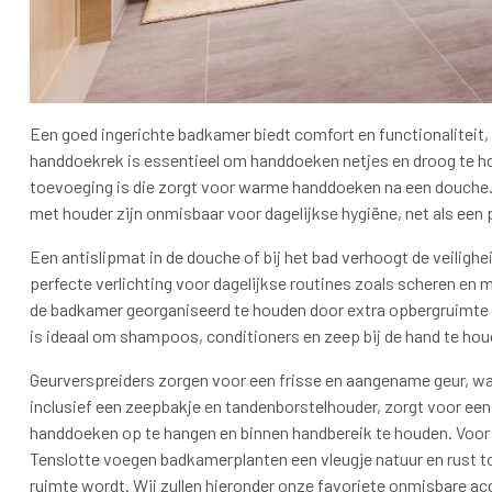
Een goed ingerichte badkamer biedt comfort en functionaliteit, e
handdoekrek is essentieel om handdoeken netjes en droog te h
toevoeging is die zorgt voor warme handdoeken na een douche. E
met houder zijn onmisbaar voor dagelijkse hygiëne, net als een 
Een antislipmat in de douche of bij het bad verhoogt de veiligh
perfecte verlichting voor dagelijkse routines zoals scheren 
de badkamer georganiseerd te houden door extra opbergruimte 
is ideaal om shampoos, conditioners en zeep bij de hand te ho
Geurverspreiders zorgen voor een frisse en aangename geur, wa
inclusief een zeepbakje en tandenborstelhouder, zorgt voor een
handdoeken op te hangen en binnen handbereik te houden. Voor 
Tenslotte voegen badkamerplanten een vleugje natuur en rust
ruimte wordt. Wij zullen hieronder onze favoriete onmisbare a