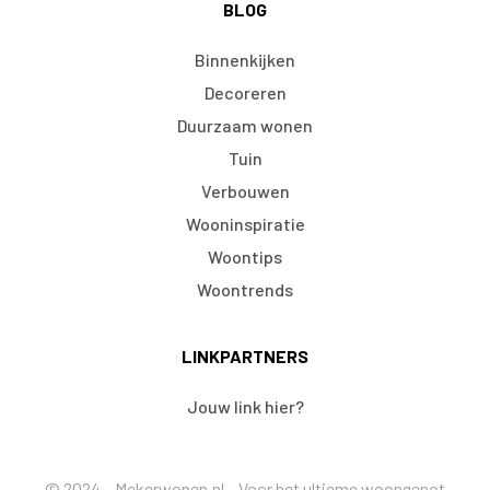
BLOG
Binnenkijken
Decoreren
Duurzaam wonen
Tuin
Verbouwen
Wooninspiratie
Woontips
Woontrends
LINKPARTNERS
Jouw link hier?
© 2024 – Mekerwonen.nl – Voor het ultieme woongenot