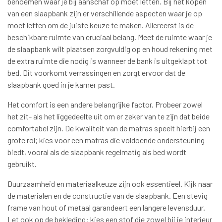
benoemen waar je bij aanschaf op moet letten. Bij het kopen
van een slaapbank zijn er verschillende aspecten waar je op
moet letten om de juiste keuze te maken. Allereerst is de
beschikbare ruimte van cruciaal belang. Meet de ruimte waar je
de slaapbank wilt plaatsen zorgvuldig op en houd rekening met
de extra ruimte die nodig is wanneer de bank is uitgeklapt tot
bed. Dit voorkomt verrassingen en zorgt ervoor dat de
slaapbank goed in je kamer past.
Het comfort is een andere belangrijke factor. Probeer zowel
het zit- als het liggedeelte uit om er zeker van te zijn dat beide
comfortabel zijn. De kwaliteit van de matras speelt hierbij een
grote rol; kies voor een matras die voldoende ondersteuning
biedt, vooral als de slaapbank regelmatig als bed wordt
gebruikt.
Duurzaamheid en materiaalkeuze zijn ook essentieel. Kijk naar
de materialen en de constructie van de slaapbank. Een stevig
frame van hout of metaal garandeert een langere levensduur.
Let ook op de bekleding: kies een stof die zowel bij je interieur