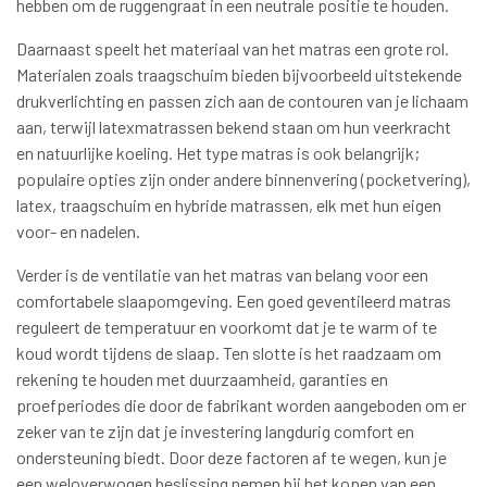
hebben om de ruggengraat in een neutrale positie te houden.
Daarnaast speelt het materiaal van het matras een grote rol.
Materialen zoals traagschuim bieden bijvoorbeeld uitstekende
drukverlichting en passen zich aan de contouren van je lichaam
aan, terwijl latexmatrassen bekend staan om hun veerkracht
en natuurlijke koeling. Het type matras is ook belangrijk;
populaire opties zijn onder andere binnenvering (pocketvering),
latex, traagschuim en hybride matrassen, elk met hun eigen
voor- en nadelen.
Verder is de ventilatie van het matras van belang voor een
comfortabele slaapomgeving. Een goed geventileerd matras
reguleert de temperatuur en voorkomt dat je te warm of te
koud wordt tijdens de slaap. Ten slotte is het raadzaam om
rekening te houden met duurzaamheid, garanties en
proefperiodes die door de fabrikant worden aangeboden om er
zeker van te zijn dat je investering langdurig comfort en
ondersteuning biedt. Door deze factoren af te wegen, kun je
een weloverwogen beslissing nemen bij het kopen van een