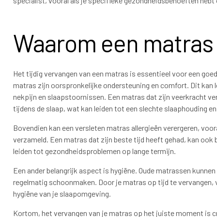
specialist, vooral als je specifieke gezondheidsbehoeften hebt o
Waarom een matras 
Het tijdig vervangen van een matras is essentieel voor een goed
matras zijn oorspronkelijke ondersteuning en comfort. Dit kan 
nekpijn en slaapstoornissen. Een matras dat zijn veerkracht verl
tijdens de slaap, wat kan leiden tot een slechte slaaphouding en
Bovendien kan een versleten matras allergieën verergeren, vooral
verzameld. Een matras dat zijn beste tijd heeft gehad, kan ook
leiden tot gezondheidsproblemen op lange termijn.
Een ander belangrijk aspect is hygiëne. Oude matrassen kunnen m
regelmatig schoonmaken. Door je matras op tijd te vervangen, ve
hygiëne van je slaapomgeving.
Kortom, het vervangen van je matras op het juiste moment is 