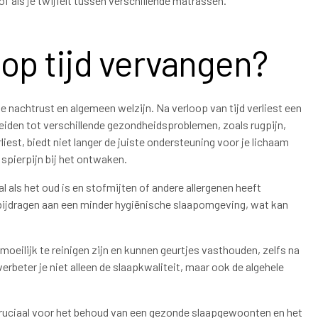
f als je twijfelt tussen verschillende matrassen.
op tijd vervangen?
e nachtrust en algemeen welzijn. Na verloop van tijd verliest een
leiden tot verschillende gezondheidsproblemen, zoals rugpijn,
iest, biedt niet langer de juiste ondersteuning voor je lichaam
 spierpijn bij het ontwaken.
 als het oud is en stofmijten of andere allergenen heeft
 bijdragen aan een minder hygiënische slaapomgeving, wat kan
oeilijk te reinigen zijn en kunnen geurtjes vasthouden, zelfs na
rbeter je niet alleen de slaapkwaliteit, maar ook de algehele
cruciaal voor het behoud van een gezonde slaapgewoonten en het