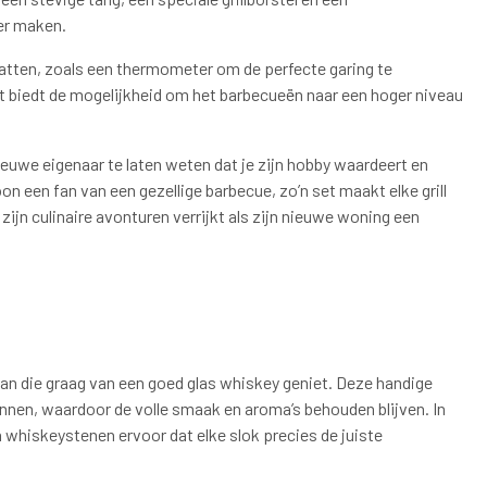
ker maken.
atten, zoals een thermometer om de perfecte garing te
t biedt de mogelijkheid om het barbecueën naar een hoger niveau
uwe eigenaar te laten weten dat je zijn hobby waardeert en
n een fan van een gezellige barbecue, zo’n set maakt elke grill
jn culinaire avonturen verrijkt als zijn nieuwe woning een
n die graag van een goed glas whiskey geniet. Deze handige
nnen, waardoor de volle smaak en aroma’s behouden blijven. In
n whiskeystenen ervoor dat elke slok precies de juiste