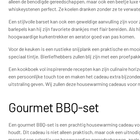
alleen de benodigde gereedschappen, maar ook een beetje luxe voo
whiskeystenen perfect. Ze koelen dranken zonder ze te verwate
Een stijlvolle barset kan ook een geweldige aanvulling zijn voor
barlepels kan hij zijn favoriete drankjes met flair bereiden. Als 
hoogwaardige kurkentrekker en aerator goed van pas komen.
Voor de keuken is een rustieke snijplank een praktische en mo
speciaal tintje. Bierliefhebbers zullen blij zijn met een proefpa
Een kookboek vol inspirerende recepten kan zijn culinaire hori
een persoonlijke touch toe en maken het cadeau extra bijzonder.
uitstraling geven. Wij zullen deze housewarming cadeaus voor 
Gourmet BBQ-set
Een gourmet BBQ-set is een prachtig housewarming cadeau voo
houdt. Dit cadeau is niet alleen praktisch, maar ook een uitnodi
meestal een selectie van hoogwaardige gereedschappen, zoals ee