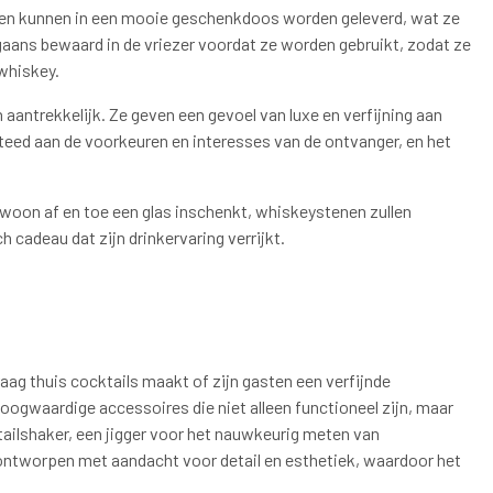
l en kunnen in een mooie geschenkdoos worden geleverd, wat ze
aans bewaard in de vriezer voordat ze worden gebruikt, zodat ze
whiskey.
 aantrekkelijk. Ze geven een gevoel van luxe en verfijning aan
esteed aan de voorkeuren en interesses van de ontvanger, en het
ewoon af en toe een glas inschenkt, whiskeystenen zullen
cadeau dat zijn drinkervaring verrijkt.
raag thuis cocktails maakt of zijn gasten een verfijnde
hoogwaardige accessoires die niet alleen functioneel zijn, maar
ailshaker, een jigger voor het nauwkeurig meten van
s ontworpen met aandacht voor detail en esthetiek, waardoor het