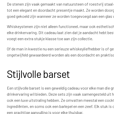
De stenen zijn vaak gemaakt van natuursteen of roestvrij staa
tot een elegant en doordacht presentje maakt. Ze worden doorg
goed gekoeld zijn wanneer ze worden toegevoegd aan een glas 
Whiskeystenen zijn niet alleen functioneel, maar ook esthetisch
elke drinkervaring. Dit cadeau laat zien dat je aandacht hebt b
voegt een extra stukje klasse toe aan zijn collectie.
Of de man in kwestie nu een serieuze whiskeyliefhebber is of g
ongetwijfeld gewaardeerd worden als een doordacht en praktisch 
Stijlvolle barset
Een stijlvolle barset is een geweldig cadeau voor elke man die g
drinkervaring wil bieden. Deze sets zijn vaak samengesteld uit 
ook een luxe uitstraling hebben. Ze omvatten meestal een cockt
ingrediënten, en soms ook een barlepel en een zeef. Elk stuk i
een prachtige aanvulling is voor elke thuisbar.