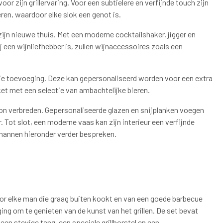
r zijn grillervaring. Voor een subtielere en verfijnde touch zijn
ren, waardoor elke slok een genot is.
 zijn nieuwe thuis. Met een moderne cocktailshaker, jigger en
hij een wijnliefhebber is, zullen wijnaccessoires zoals een
oie toevoeging. Deze kan gepersonaliseerd worden voor een extra
kket met een selectie van ambachtelijke bieren.
zon verbreden. Gepersonaliseerde glazen en snijplanken voegen
 Tot slot, een moderne vaas kan zijn interieur een verfijnde
mannen hieronder verder bespreken.
r elke man die graag buiten kookt en van een goede barbecue
ging om te genieten van de kunst van het grillen. De set bevat
n stevige tang, een speciale grillborstel en een