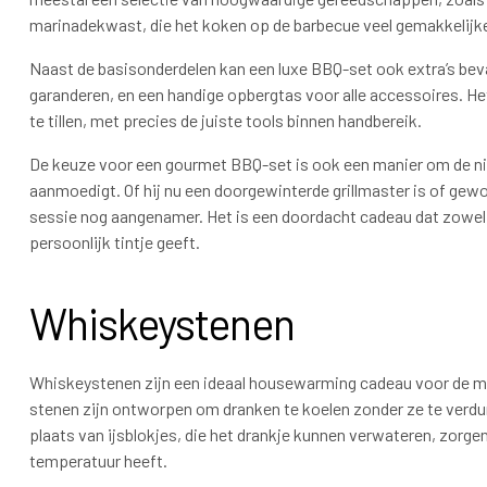
marinadekwast, die het koken op de barbecue veel gemakkelij
Naast de basisonderdelen kan een luxe BBQ-set ook extra’s bev
garanderen, en een handige opbergtas voor alle accessoires. He
te tillen, met precies de juiste tools binnen handbereik.
De keuze voor een gourmet BBQ-set is ook een manier om de nie
aanmoedigt. Of hij nu een doorgewinterde grillmaster is of gewoo
sessie nog aangenamer. Het is een doordacht cadeau dat zowel zi
persoonlijk tintje geeft.
Whiskeystenen
Whiskeystenen zijn een ideaal housewarming cadeau voor de ma
stenen zijn ontworpen om dranken te koelen zonder ze te verdu
plaats van ijsblokjes, die het drankje kunnen verwateren, zorge
temperatuur heeft.