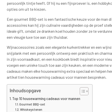
persoonlijk tintje heeft. Of hij nu een fijnproever is, een hobbyk
opties om uit te kiezen.
Een gourmet BBQ-set is een fantastische keuze voor de man die 
accessoires kan hij zijn culinaire vaardigheden op de proef stel
ideale gift, omdat ze dranken koel houden zonder ze te verdunne
een vleugje luxe toe aan zijn thuisbar.
Wijnaccessoires zoals een elegante kurkentrekker en een wijnsto
snijplank met een persoonlijk ontwerp een praktisch en charma
in zijn voorraadkast, en een kookboek biedt inspiratie voor nie
voegen een unieke touch toe aan zijn keuken, en een moderne 
cadeaus maken elke housewarming extra speciaal en helpen hem z
artikel tien housewarming cadeaus voor mannen bespreken.
Inhoudsopgave
Top 10 housewarming cadeaus voor mannen
Gourmet BBQ-set
Whiskeystenen