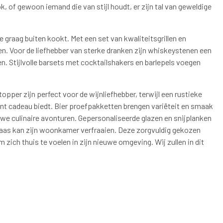
ok, of gewoon iemand die van stijl houdt, er zijn tal van geweldige
graag buiten kookt. Met een set van kwaliteitsgrillen en
len. Voor de liefhebber van sterke dranken zijn whiskeystenen een
n. Stijlvolle barsets met cocktailshakers en barlepels voegen
pper zijn perfect voor de wijnliefhebber, terwijl een rustieke
nt cadeau biedt. Bier proefpakketten brengen variëteit en smaak
uwe culinaire avonturen. Gepersonaliseerde glazen en snijplanken
vaas kan zijn woonkamer verfraaien. Deze zorgvuldig gekozen
ich thuis te voelen in zijn nieuwe omgeving. Wij zullen in dit