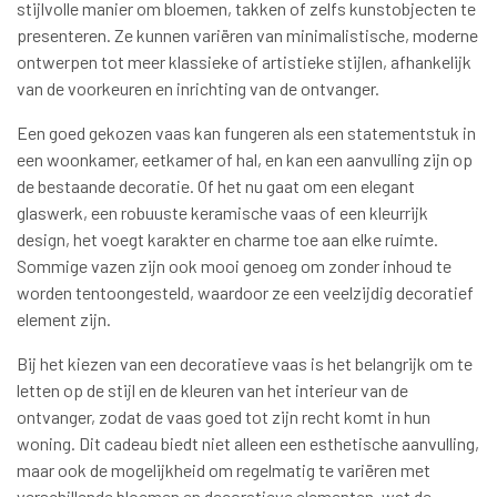
stijlvolle manier om bloemen, takken of zelfs kunstobjecten te
presenteren. Ze kunnen variëren van minimalistische, moderne
ontwerpen tot meer klassieke of artistieke stijlen, afhankelijk
van de voorkeuren en inrichting van de ontvanger.
Een goed gekozen vaas kan fungeren als een statementstuk in
een woonkamer, eetkamer of hal, en kan een aanvulling zijn op
de bestaande decoratie. Of het nu gaat om een elegant
glaswerk, een robuuste keramische vaas of een kleurrijk
design, het voegt karakter en charme toe aan elke ruimte.
Sommige vazen zijn ook mooi genoeg om zonder inhoud te
worden tentoongesteld, waardoor ze een veelzijdig decoratief
element zijn.
Bij het kiezen van een decoratieve vaas is het belangrijk om te
letten op de stijl en de kleuren van het interieur van de
ontvanger, zodat de vaas goed tot zijn recht komt in hun
woning. Dit cadeau biedt niet alleen een esthetische aanvulling,
maar ook de mogelijkheid om regelmatig te variëren met
verschillende bloemen en decoratieve elementen, wat de