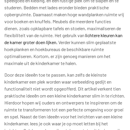
speelgoed en kleding, en een rustige plek om te slapen en te
studeren. Bedden met lades eronder bieden praktische
opbergruimte. Daarnaast maken hoge wandplanken ruimte vrij
voor boeken en knuffels. Meubels die meerdere functies
dienen, zoals opklapbare tafels en stoelen, maximaliseren de
flexibiliteit van de ruimte. Het gebruik van
lichtere kleuren kan
de kamer groter doen lijken.
Verder kunnen slim geplaatste
hoekplanken en hoekbureaus de beschikbare ruimte
optimaliseren. Kortom, er zijn genoeg manieren om het
maximale uit de kinderkamer te halen.
Door deze ideeën toe te passen, kan zelfs de kleinste
kinderkamer een plek worden waar verbeelding gedijt en
functionaliteit niet wordt opgeofferd. Dit artikel verkent tien
praktische ideeën om een kleine kinderkamer slim in te richten.
Hierdoor hopen wij ouders en ontwerpers te inspireren om de
ruimte te transformeren tot een perfecte omgeving voor groei
en spel. Naast de tien ideeën voor het inrichten van een kleine
kinderkamer, lees je ook waar je op moet letten bij het