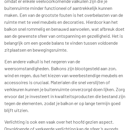
omdat er enkele veelvoorkomende valkuilen zijn die je
buitenruimte minder functioneel of aantrekkelijk kunnen
maken. Een van de grootste fouten is het overbelasten van de
ruimte met te veel meubels en decoraties. Hierdoor kan het
balkon snel rommelig en benauwd aanvoelen, wat afbreuk doet
aan de gewenste sfeer van ontspanning en gezelligheid. Het is
belangrijk om een goede balans te vinden tussen voldoende
zitplaatsen en bewegingsruimte.
Een andere valkuil is het negeren van de
weersomstandigheden. Balkons zijn blootgesteld aan zon,
wind en regen, dus het kiezen van weerbestendige meubels en
accessoires is cruciaal. Materialen die snel verslijten of
verkleuren kunnen je buitenruimte onverzorgd doen lijken. Zorg
ervoor dat je investeert in kwaliteitsproducten die bestand zijn
tegen de elementen, zodat je balkon er op lange termijn goed
blijft uitzien.
Verlichting is ook een vaak over het hoofd gezien aspect.
Onvoldoende of verkeerde verlichting kan de sfeer ’s avonds