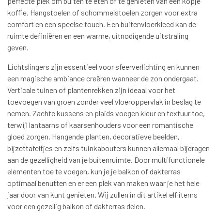
perfecte plek om buiten te eten of te genieten van een kopje
koffie. Hangstoelen of schommelstoelen zorgen voor extra
comfort en een speelse touch. Een buitenvloerkleed kan de
ruimte definiëren en een warme, uitnodigende uitstraling
geven.
Lichtslingers zijn essentieel voor sfeerverlichting en kunnen
een magische ambiance creëren wanneer de zon ondergaat.
Verticale tuinen of plantenrekken zijn ideaal voor het
toevoegen van groen zonder veel vloeroppervlak in beslag te
nemen. Zachte kussens en plaids voegen kleur en textuur toe,
terwijl lantaarns of kaarsenhouders voor een romantische
gloed zorgen. Hangende planten, decoratieve beelden,
bijzettafeltjes en zelfs tuinkabouters kunnen allemaal bijdragen
aan de gezelligheid van je buitenruimte. Door multifunctionele
elementen toe te voegen, kun je je balkon of dakterras
optimaal benutten en er een plek van maken waar je het hele
jaar door van kunt genieten. Wij zullen in dit artikel elf items
voor een gezellig balkon of dakterras delen.