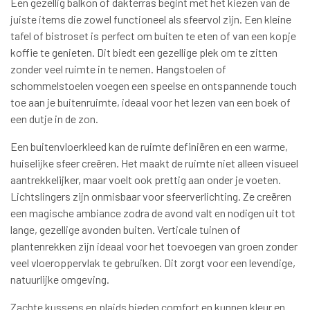
Een gezellig balkon of dakterras begint met het kiezen van de
juiste items die zowel functioneel als sfeervol zijn. Een kleine
tafel of bistroset is perfect om buiten te eten of van een kopje
koffie te genieten. Dit biedt een gezellige plek om te zitten
zonder veel ruimte in te nemen. Hangstoelen of
schommelstoelen voegen een speelse en ontspannende touch
toe aan je buitenruimte, ideaal voor het lezen van een boek of
een dutje in de zon.
Een buitenvloerkleed kan de ruimte definiëren en een warme,
huiselijke sfeer creëren. Het maakt de ruimte niet alleen visueel
aantrekkelijker, maar voelt ook prettig aan onder je voeten.
Lichtslingers zijn onmisbaar voor sfeerverlichting. Ze creëren
een magische ambiance zodra de avond valt en nodigen uit tot
lange, gezellige avonden buiten. Verticale tuinen of
plantenrekken zijn ideaal voor het toevoegen van groen zonder
veel vloeroppervlak te gebruiken. Dit zorgt voor een levendige,
natuurlijke omgeving.
Zachte kussens en plaids bieden comfort en kunnen kleur en