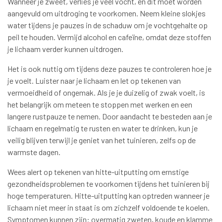
Wanneer je zweet, verlies je veel vocht, en dit moet worden
aangevuld om uitdroging te voorkomen. Neem kleine slokjes
water tijdens je pauzes in de schaduw om je vochtgehalte op
peil te houden. Vermijd alcohol en cafeïne, omdat deze stoffen
je lichaam verder kunnen uitdrogen.
Het is ook nuttig om tijdens deze pauzes te controleren hoe je
je voelt. Luister naar je lichaam en let op tekenen van
vermoeidheid of ongemak. Als je je duizelig of zwak voelt, is
het belangrijk om meteen te stoppen met werken en een
langere rustpauze te nemen. Door aandacht te besteden aan je
lichaam en regelmatig te rusten en water te drinken, kun je
veilig blijven terwijl je geniet van het tuinieren, zelfs op de
warmste dagen.
Wees alert op tekenen van hitte-uitputting om ernstige
gezondheidsproblemen te voorkomen tijdens het tuinieren bij
hoge temperaturen. Hitte-uitputting kan optreden wanneer je
lichaam niet meer in staat is om zichzelf voldoende te koelen.
Symptomen kunnen zijn: overmatig zweten, koude en klamme