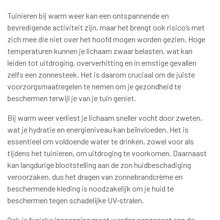
Tuinieren bij warm weer kan een ontspannende en
bevredigende activiteit zijn, maar het brengt ook risico’s met
zich mee die niet over het hoofd mogen worden gezien. Hoge
temperaturen kunnen je lichaam zwaar belasten, wat kan
leiden tot uitdroging, oververhitting en in ernstige gevallen
zelfs een zonnesteek. Het is daarom cruciaal om de juiste
voorzorgsmaatregelen te nemen om je gezondheid te
beschermen terwijl je van je tuin geniet.
Bij warm weer verliest je lichaam sneller vocht door zweten,
wat je hydratie en energieniveau kan beïnvloeden. Het is
essentieel om voldoende water te drinken, zowel voor als
tijdens het tuinieren, om uitdroging te voorkomen. Daarnaast
kan langdurige blootstelling aan de zon huidbeschadiging
veroorzaken, dus het dragen van zonnebrandcrème en
beschermende kleding is noodzakelijk om je huid te
beschermen tegen schadelijke UV-stralen.
Ook je fysieke inspanning moet worden aangepast aan de