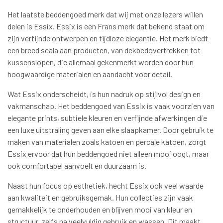
Het laatste beddengoed merk dat wij met onze lezers willen
delen is Essix. Essix is een Frans merk dat bekend staat om
zijn verfijnde ontwerpen en tijdloze elegantie. Het merk biedt
een breed scala aan producten, van dekbedovertrekken tot
kussenslopen, die allemaal gekenmerkt worden door hun
hoogwaardige materialen en aandacht voor detail.
Wat Essix onderscheidt, is hun nadruk op stijlvol design en
vakmanschap. Het beddengoed van Essix is vaak voorzien van
elegante prints, subtiele kleuren en verfijnde afwerkingen die
een luxe uitstraling geven aan elke slaapkamer. Door gebruik te
maken van materialen zoals katoen en percale katoen, zorgt
Essix ervoor dat hun beddengoed niet alleen mooi oogt, maar
ook comfortabel aanvoelt en duurzaam is.
Naast hun focus op esthetiek, hecht Essix ook veel waarde
aan kwaliteit en gebruiksgemak. Hun collecties zijn vaak
gemakkelijk te onderhouden en blijven mooi van kleur en
structuur, zelfs na veelvuldig gebruik en wassen. Dit maakt