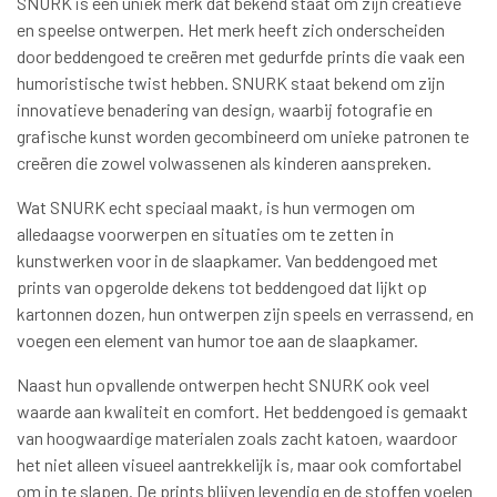
SNURK is een uniek merk dat bekend staat om zijn creatieve
en speelse ontwerpen. Het merk heeft zich onderscheiden
door beddengoed te creëren met gedurfde prints die vaak een
humoristische twist hebben. SNURK staat bekend om zijn
innovatieve benadering van design, waarbij fotografie en
grafische kunst worden gecombineerd om unieke patronen te
creëren die zowel volwassenen als kinderen aanspreken.
Wat SNURK echt speciaal maakt, is hun vermogen om
alledaagse voorwerpen en situaties om te zetten in
kunstwerken voor in de slaapkamer. Van beddengoed met
prints van opgerolde dekens tot beddengoed dat lijkt op
kartonnen dozen, hun ontwerpen zijn speels en verrassend, en
voegen een element van humor toe aan de slaapkamer.
Naast hun opvallende ontwerpen hecht SNURK ook veel
waarde aan kwaliteit en comfort. Het beddengoed is gemaakt
van hoogwaardige materialen zoals zacht katoen, waardoor
het niet alleen visueel aantrekkelijk is, maar ook comfortabel
om in te slapen. De prints blijven levendig en de stoffen voelen