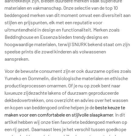
aantrekkelijk zijn, bieden duurdere merken vaak superieure
materialen en vakmanschap. Onze selectie van de top 10
beddengoed merken van dit moment omvat een diversiteit aan
stijlen en prijspunten, elk met een reputatie voor
uitmuntendheid in design en functionaliteit. Merken zoals
Beddinghouse en Essenza bieden trendy designs en
hoogwaardige materialen, terwijl SNURK bekend staat om zijn
speelse prints die zowel kinderen als volwassenen
aanspreken.
Voor de bewuste consument zijn er ook duurzame opties zoals
Yumeko en Dommelin, die biologische materialen en ethische
productieprocessen omarmen. Of je nu op zoek bent naar
luxueuze zijdezachte lakens of duurzaam geproduceerde
dekbedovertrekken, ons overzicht en advies over het wassen
en kopen van beddengoed online helpen je de
beste keuze te
maken voor een comfortabele en stijlvolle slaapkamer
. In dit
artikel hebben wij onze tien favoriete beddengoed merken op
een rij gezet. Daarnaast lees je het verschil tussen goedkope