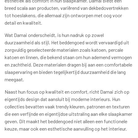
esthetiek als comfort in hun slaapkamer. Damai biedt een
breed scala aan producten, variërend van dekbedovertrekken
tot hoeslakens, die allemaal zijn ontworpen met oog voor
detail en kwaliteit.
Wat Damai onderscheidt, is hun nadruk op zowel
duurzaamheid als stijl. Het beddengoed wordt vervaardigd uit
zorgvuldig geselecteerde materialen zoals katoen, percale
katoen en linnen, die bekend staan om hun ademend vermogen
en zachtheid. Deze materialen dragen bij aan een comfortabele
slaapervaring en bieden tegelijkertijd duurzaamheid die lang
meegaat.
Naast hun focus op kwaliteit en comfort, richt Damai zich op
eigentijds design dat aansluit bij moderne interieurs. Hun
collecties bevatten vaak trendy kleuren, patronen en texturen
die een verfijnde en eigentijdse uitstraling aan elke slaapkamer
geven. Dit maakt het beddengoed niet alleen een functionele
keuze, maar ook een esthetische aanvulling op het interieur.