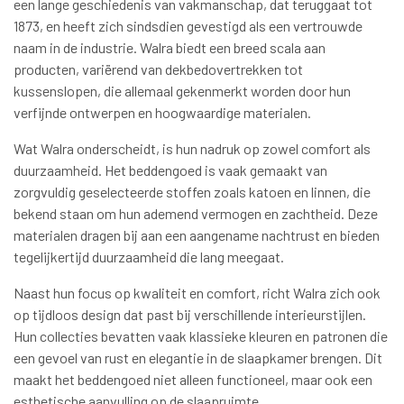
een lange geschiedenis van vakmanschap, dat teruggaat tot
1873, en heeft zich sindsdien gevestigd als een vertrouwde
naam in de industrie. Walra biedt een breed scala aan
producten, variërend van dekbedovertrekken tot
kussenslopen, die allemaal gekenmerkt worden door hun
verfijnde ontwerpen en hoogwaardige materialen.
Wat Walra onderscheidt, is hun nadruk op zowel comfort als
duurzaamheid. Het beddengoed is vaak gemaakt van
zorgvuldig geselecteerde stoffen zoals katoen en linnen, die
bekend staan om hun ademend vermogen en zachtheid. Deze
materialen dragen bij aan een aangename nachtrust en bieden
tegelijkertijd duurzaamheid die lang meegaat.
Naast hun focus op kwaliteit en comfort, richt Walra zich ook
op tijdloos design dat past bij verschillende interieurstijlen.
Hun collecties bevatten vaak klassieke kleuren en patronen die
een gevoel van rust en elegantie in de slaapkamer brengen. Dit
maakt het beddengoed niet alleen functioneel, maar ook een
esthetische aanvulling op de slaapruimte.