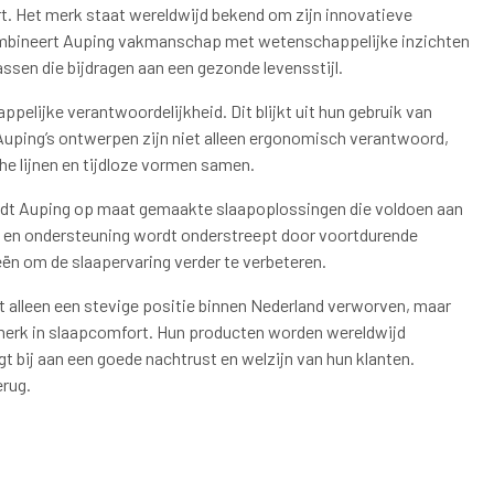
t. Het merk staat wereldwijd bekend om zijn innovatieve
ombineert Auping vakmanschap met wetenschappelijke inzichten
sen die bijdragen aan een gezonde levensstijl.
pelijke verantwoordelijkheid. Dit blijkt uit hun gebruik van
uping’s ontwerpen zijn niet alleen ergonomisch verantwoord,
he lijnen en tijdloze vormen samen.
edt Auping op maat gemaakte slaapoplossingen die voldoen aan
t en ondersteuning wordt onderstreept door voortdurende
eën om de slaapervaring verder te verbeteren.
et alleen een stevige positie binnen Nederland verworven, maar
merk in slaapcomfort. Hun producten worden wereldwijd
t bij aan een goede nachtrust en welzijn van hun klanten.
erug.