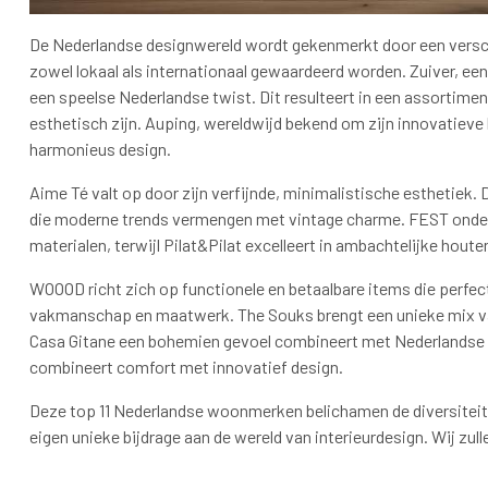
De Nederlandse designwereld wordt gekenmerkt door een vers
zowel lokaal als internationaal gewaardeerd worden. Zuiver, 
een speelse Nederlandse twist. Dit resulteert in een assortime
esthetisch zijn. Auping, wereldwijd bekend om zijn innovatiev
harmonieus design.
Aime Té valt op door zijn verfijnde, minimalistische esthetiek.
die moderne trends vermengen met vintage charme. FEST onders
materialen, terwijl Pilat&Pilat excelleert in ambachtelijke houte
WOOOD richt zich op functionele en betaalbare items die perfect
vakmanschap en maatwerk. The Souks brengt een unieke mix van 
Casa Gitane een bohemien gevoel combineert met Nederlandse 
combineert comfort met innovatief design.
Deze top 11 Nederlandse woonmerken belichamen de diversiteit 
eigen unieke bijdrage aan de wereld van interieurdesign. Wij zu