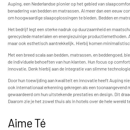
Auping, een Nederlandse pionier op het gebied van slaapcomfor
benadering van bedden en matrassen. Al meer dan een eeuw c
om hoogwaardige slaapoplossingen te bieden. Bedden en matras
Het bedrijf legt een sterke nadruk op duurzaamheid en maatschap
gerecyclede materialen en energiezuinige productiemethoden. A
maar ook esthetisch aantrekkelijk. Hierbij komen minimalistisc
Met een breed scala aan bedden, matrassen, en beddengoed, bi
de individuele behoeften van hun klanten. Hun focus op comfor
innovatie. Denk hierbij aan de integratie van slimme technologi
Door hun toewijding aan kwaliteit en innovatie heeft Auping ni
ook internationaal erkenning gekregen als een toonaangevend 
gewaardeerd om hun uitstekende prestaties en design. Dit draag
Daarom zie je het zowel thuis als in hotels over de hele wereld t
Aime Té