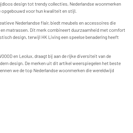
tijdloos design tot trendy collecties, Nederlandse woonmerken
 opgebouwd voor hun kwaliteit en stijl.
eatieve Nederlandse flair, biedt meubels en accessoires die
dden en matrassen. Dit merk combineert duurzaamheid met comfort
tisch design, terwijl HK Living een speelse benadering heeft
OOD en Leolux, draagt bij aan de rijke diversiteit van de
rn design. De merken uit dit artikel weerspiegelen het beste
erkennen we de top Nederlandse woonmerken die wereldwijd